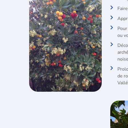
Fair
Appré
Pour 
ou vo
Décou
arché
nois
Prolo
de r
Vallé