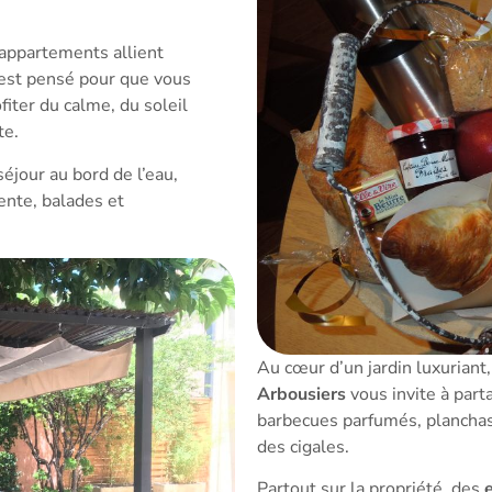
appartements allient
ut est pensé pour que vous
ofiter du calme, du soleil
te.
éjour au bord de l’eau,
ente, balades et
Au cœur d’un jardin luxuriant
Arbousiers
vous invite à part
barbecues parfumés, planchas
des cigales.
Partout sur la propriété, des