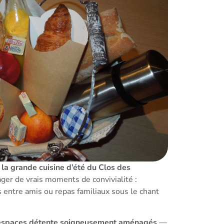
,
la grande cuisine d’été du Clos des
ager de vrais moments de convivialité :
 entre amis ou repas familiaux sous le chant
espaces détente soigneusement aménagés
—