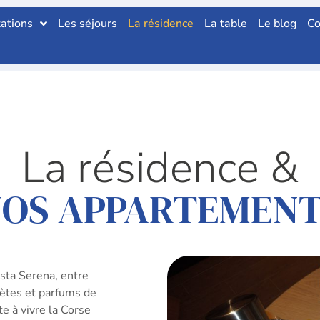
tations
Les séjours
La résidence
La table
Le blog
Co
La résidence &
OS APPARTEMEN
sta Serena, entre
rètes et parfums de
te à vivre la Corse