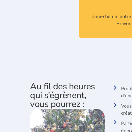
à mi-chemin entre 
Bravone
Au fil des heures
Profi
qui s’égrènent,
d’une
vous pourrez :
Vous 
créat
Parti
éner