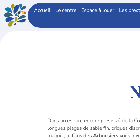
Accueil
Le centre
Espace à louer
Les pres
N
Dans un espace encore préservé de la Co
longues plages de sable fin, criques disc
maquis,
le Clos des Arbousiers
vous invi