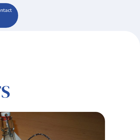
ntact
TS